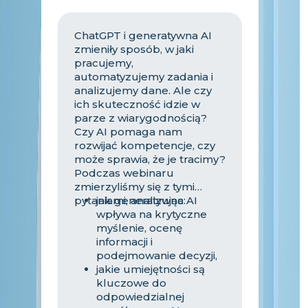
ChatGPT i generatywna AI
zmieniły sposób, w jaki
pracujemy,
automatyzujemy zadania i
analizujemy dane. Ale czy
ich skuteczność idzie w
parze z wiarygodnością?
Czy AI pomaga nam
rozwijać kompetencje, czy
może sprawia, że je tracimy?
Podczas webinaru
zmierzyliśmy się z tymi
pytaniami, analizując:
jak generatywna AI
wpływa na krytyczne
myślenie, ocenę
informacji i
podejmowanie decyzji,
jakie umiejętności są
kluczowe do
odpowiedzialnej