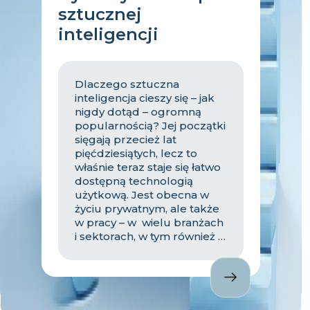
sztucznej
wykorzystałyśmy AI do
tworzenia struktury kursu i
inteligencji
ćwiczeń.
Zaprezentowałyśmy w jaki
sposób AI pomogła nam
dokonać poprawek po
Dlaczego sztuczna
pilotażu. Korzystając z
inteligencja cieszy się – jak
przykładów zrealizowanych
nigdy dotąd – ogromną
projektów pokazałyśmy, jak
popularnością? Jej początki
AI wspiera proces tworzenia
sięgają przecież lat
doświadczeń edukacyjnych.
pięćdziesiątych, lecz to
Z webinaru możesz
właśnie teraz staje się łatwo
dowiedzieć się, jak łączyć
dostępną technologią
metodykę opartą na cyklu
użytkową. Jest obecna w
Kolba z interaktywnymi
życiu prywatnym, ale także
narzędziami i jak
w pracy – w wielu branżach
zastosować AI do tworzenia
i sektorach, w tym również w
animacji, scenariuszy oraz
sektorze edukacji.
infografik. Na podstawie
Większość z nas ma już za
własnego doświadczenia
sobą pierwsze próby
opowiedziałyśmy również w
wykorzystania wirtualnych
jakie pułapki możesz wpaść
asystentów (Siri, Alexa) i