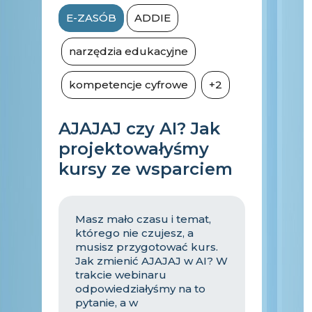
jakość i wiarygodność
E-ZASÓB
ADDIE
wyników
współpracy z nią?
W trakcie webinaru
zmierzyliśmy się, z tym,
jak
narzędzia edukacyjne
codzienne korzystanie z AI
może wpływać na
kompetencje cyfrowe
+2
kompetencje
takie
jak
krytyczne
myślenie
,
ocena
AJAJAJ czy AI? Jak
informacji
,
rozwiązywanie
projektowałyśmy
problemów i
podejmowanie decyzji
. Czy
kursy ze wsparciem
do pracy z AI potrzebujemy
innych umiejętności lub
innego podejścia?
Przyjrzeliśmy się temu, jak
Masz mało czasu i temat,
wykorzystać dostępne
którego nie czujesz, a
narzędzia AI profesjonalnie,
musisz przygotować kurs.
z jakimi kosztami
będzie
Jak zmienić AJAJAJ w AI? W
się to wiązać (
od prawnych
trakcie webinaru
przez finansowe, aż po
odpowiedziałyśmy na to
środowiskowe
), jakie
pytanie, a w