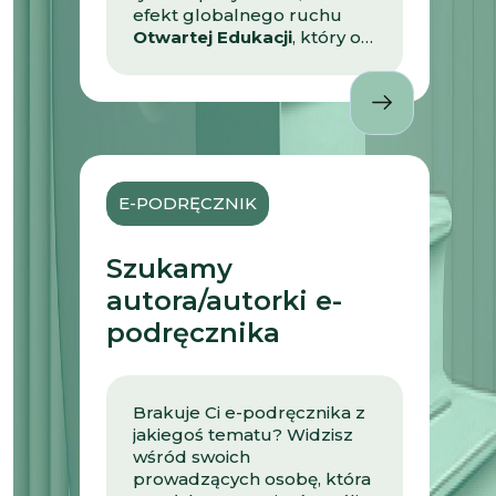
efekt globalnego ruchu
Otwartej Edukacji
, który od
lat zmienia sposób myślenia
o nauce i dzieleniu się
wiedzą. Dzięki licencjom
Creative Commons
materiały mogą krążyć
swobodnie: możesz je
wykorzystywać na zajęciach,
E-PODRĘCZNIK
uczyć się z nich
samodzielnie, modyfikować
je i tworzyć własne wersje
Szukamy
dopasowane do swoich
autora/autorki e-
potrzeb. Znajdziesz tu
mnóstwo
otwartych
podręcznika
zasobów
: ćwiczenia, kursy,
nagrania wideo i audio,
prezentacje, symulacje,
Brakuje Ci e-podręcznika z
testy i webinary –
jakiegoś tematu? Widzisz
uporządkowane w
wśród swoich
kategorie tematyczne. Ale
prowadzących osobę, która
to dopiero początek!