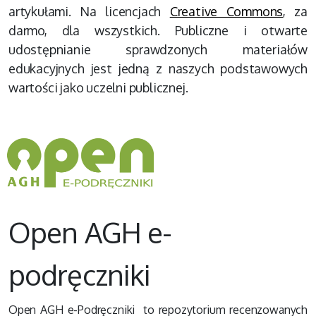
celów mogą one służyć w
artykułami. Na licencjach
Creative Commons
, za
sektorze edukacji?
darmo, dla wszystkich. Publiczne i otwarte
Zapraszamy na webinar, w
trakcie którego nasz gość –
udostępnianie sprawdzonych materiałów
Andrzej Brodzicki z
edukacyjnych jest jedną z naszych podstawowych
Centrum Doskonałości
wartości jako uczelni publicznej.
Sztucznej Inteligencji AGH
– odpowie nam o tym, jak
działa sztuczna inteligencja.
Przedstawi przykłady jej
zastosowania głównie w
edukacji, choć pojawi się tu
również wątek medyczny i
motoryzacyjny.
______Webinar realizowany
w ramach Projektu CUTIE
Open AGH e-
(Competences for University
Teaching & Institutional
Empowerment)
podręczniki
Open AGH e-Podręczniki to repozytorium recenzowanych