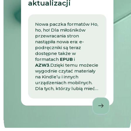
aktualizacji
współpracy. Korzystaj, łącz
wiedzę z różnych dziedzin,
testuj, eksperymentuj i
buduj własne ścieżki
Nowa paczka formatów Ho,
uczenia się.
Wejdź do gry!
ho, ho! Dla miłośników
Pokonuj kolejne poziomy,
przewracania stron
zbierając ekwipunek
nastąpiła nowa era: e-
edukacyjny przed sesją i
podręczniki są teraz
przejdź spokojnie nawet
dostępne także w
najtrudniejszy semestr.
formatach
EPUB
i
AZW3
.Dzięki temu możecie
wygodnie czytać materiały
na Kindle’u i innych
urządzeniach mobilnych.
Dla tych, którzy lubią mieć
pełną kontrolę nad edycją
— udostępniliśmy również
możliwość pobrania treści w
formacie
TeX
. Twórzcie,
rozszerzajcie, modyfikujcie!
Sprawdź na stronie Open
AGH e-podręczniki! .entry-