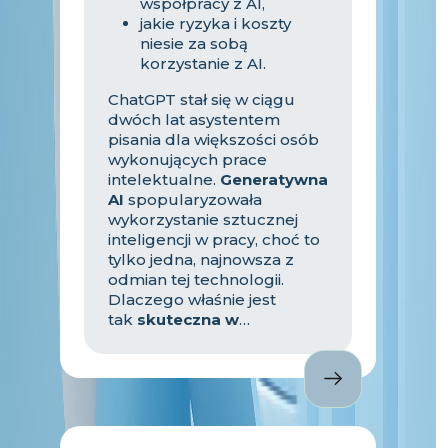
współpracy z AI,
jakie ryzyka i koszty
niesie za sobą
korzystanie z AI.
ChatGPT stał się w ciągu
dwóch lat asystentem
pisania dla większości osób
wykonujących prace
intelektualne.
Generatywna
AI
spopularyzowała
wykorzystanie sztucznej
inteligencji w pracy, choć to
tylko jedna, najnowsza z
odmian tej technologii.
Dlaczego właśnie jest
tak
skuteczna w
codziennych zadaniach
:
automatyzacji, redakcji,
wyszukiwania, analizy treści i
danych? Co sprawia, że to
właśnie generatywna AI
wywołuje tak silne
obawy o