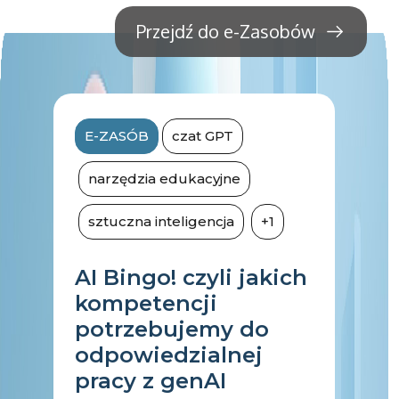
title{display:none!important;}
Przejdź do e-Zasobów
E-ZASÓB
czat GPT
narzędzia edukacyjne
sztuczna inteligencja
+1
AI Bingo! czyli jakich
kompetencji
potrzebujemy do
odpowiedzialnej
pracy z genAI